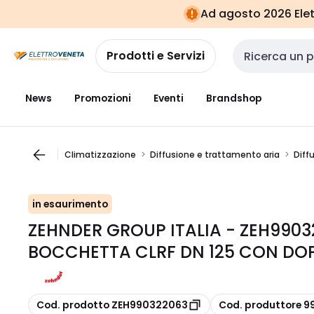
Vai alla
Vai
Ad agosto 2026 Elett
navigazione
alla
pagina
Prodotti e Servizi
Cerca input
News
Promozioni
Eventi
Brandshop
Climatizzazione
Diffusione e trattamento aria
Diff
in esaurimento
ZEHNDER GROUP ITALIA - ZEH99
BOCCHETTA CLRF DN 125 CON DO
copia
copia
Cod. prodotto ZEH990322063
Cod. produttore 