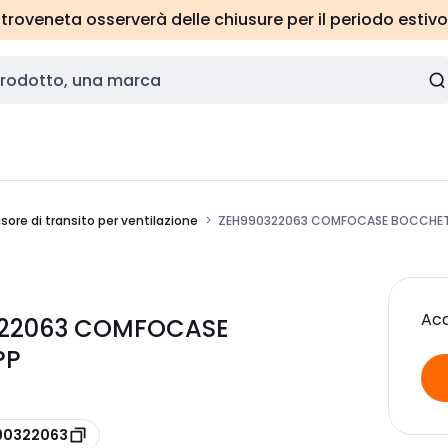
roveneta osserverà delle chiusure per il periodo estivo
usore di transito per ventilazione
ZEH990322063 COMFOCASE BOCCHETT
Acc
0322063 COMFOCASE
PP
990322063