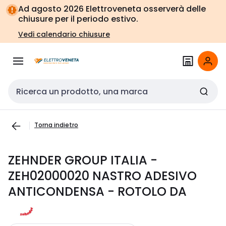
Vai alla
Vai
Ad agosto 2026 Elettroveneta osserverà delle
navigazione
alla
chiusure per il periodo estivo.
pagina
Vedi calendario chiusure
Cerca input
Torna indietro
ZEHNDER GROUP ITALIA -
ZEH02000020 NASTRO ADESIVO
ANTICONDENSA - ROTOLO DA