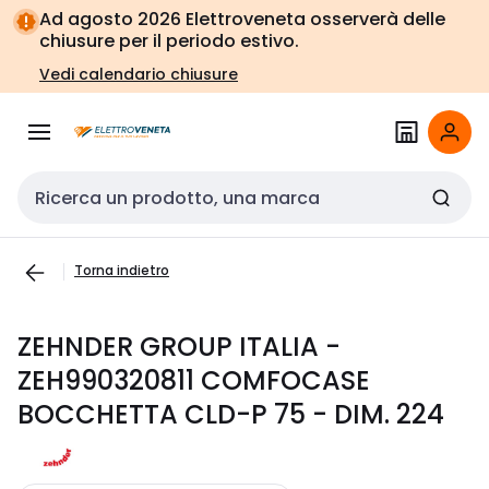
Vai alla
Vai
Ad agosto 2026 Elettroveneta osserverà delle
navigazione
alla
chiusure per il periodo estivo.
pagina
Vedi calendario chiusure
Cerca input
Torna indietro
ZEHNDER GROUP ITALIA -
ZEH990320811 COMFOCASE
BOCCHETTA CLD-P 75 - DIM. 224