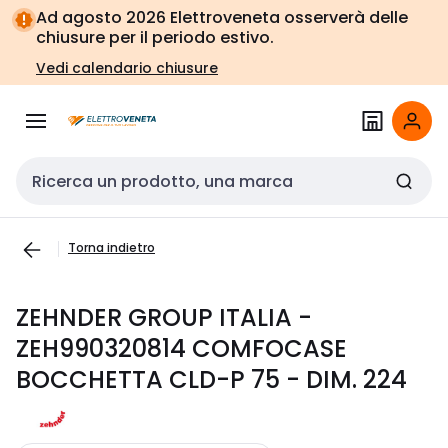
Vai alla
Vai
Ad agosto 2026 Elettroveneta osserverà delle
navigazione
alla
chiusure per il periodo estivo.
pagina
Vedi calendario chiusure
Cerca input
Torna indietro
ZEHNDER GROUP ITALIA -
ZEH990320814 COMFOCASE
BOCCHETTA CLD-P 75 - DIM. 224