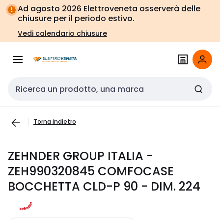
Vai alla
Vai
Ad agosto 2026 Elettroveneta osserverà delle
navigazione
alla
chiusure per il periodo estivo.
pagina
Vedi calendario chiusure
Cerca input
Torna indietro
ZEHNDER GROUP ITALIA -
ZEH990320845 COMFOCASE
BOCCHETTA CLD-P 90 - DIM. 224