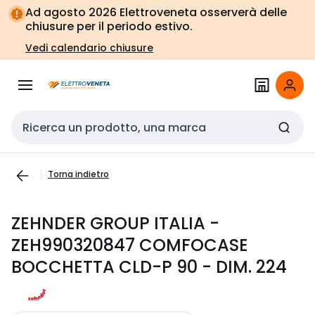
Vai alla
Vai
Ad agosto 2026 Elettroveneta osserverà delle
navigazione
alla
chiusure per il periodo estivo.
pagina
Vedi calendario chiusure
Cerca input
Torna indietro
ZEHNDER GROUP ITALIA -
ZEH990320847 COMFOCASE
BOCCHETTA CLD-P 90 - DIM. 224