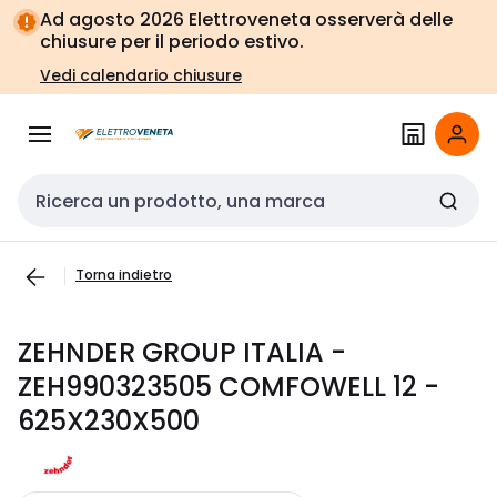
Vai alla
Vai
Ad agosto 2026 Elettroveneta osserverà delle
navigazione
alla
chiusure per il periodo estivo.
pagina
Vedi calendario chiusure
Cerca input
Torna indietro
ZEHNDER GROUP ITALIA -
ZEH990323505 COMFOWELL 12 -
625X230X500