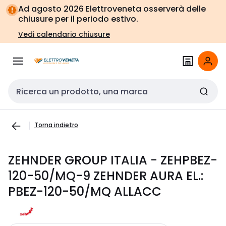
Vai alla
Vai
Ad agosto 2026 Elettroveneta osserverà delle
navigazione
alla
chiusure per il periodo estivo.
pagina
Vedi calendario chiusure
Cerca input
Torna indietro
ZEHNDER GROUP ITALIA - ZEHPBEZ-
120-50/MQ-9 ZEHNDER AURA EL.:
PBEZ-120-50/MQ ALLACC