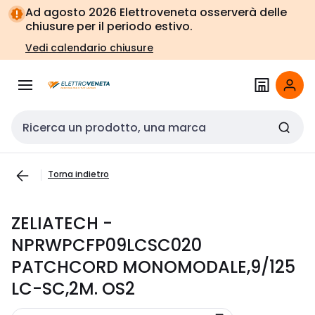
Vai alla
Vai
Ad agosto 2026 Elettroveneta osserverà delle
navigazione
alla
chiusure per il periodo estivo.
pagina
Vedi calendario chiusure
Cerca input
Torna indietro
ZELIATECH -
NPRWPCFP09LCSC020
PATCHCORD MONOMODALE,9/125
LC-SC,2M. OS2