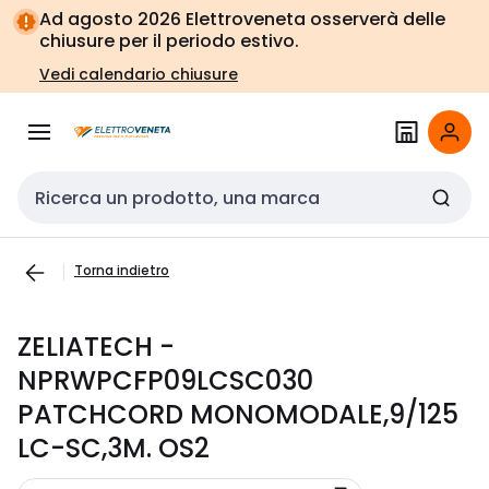
Vai alla
Vai
Ad agosto 2026 Elettroveneta osserverà delle
navigazione
alla
chiusure per il periodo estivo.
pagina
Vedi calendario chiusure
Cerca input
Torna indietro
ZELIATECH -
NPRWPCFP09LCSC030
PATCHCORD MONOMODALE,9/125
LC-SC,3M. OS2