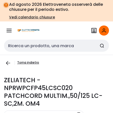
Vai alla
Vai
Ad agosto 2026 Elettroveneta osserverà delle
navigazione
alla
chiusure per il periodo estivo.
pagina
Vedi calendario chiusure
Cerca input
Torna indietro
ZELIATECH -
NPRWPCFP45LCSC020
PATCHCORD MULTIM.,50/125 LC-
SC,2M. OM4