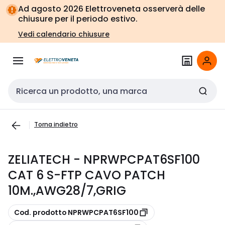
Vai alla
Vai
Ad agosto 2026 Elettroveneta osserverà delle
navigazione
alla
chiusure per il periodo estivo.
pagina
Vedi calendario chiusure
Cerca input
Torna indietro
ZELIATECH - NPRWPCPAT6SF100
CAT 6 S-FTP CAVO PATCH
10M.,AWG28/7,GRIG
copia
Cod. prodotto NPRWPCPAT6SF100