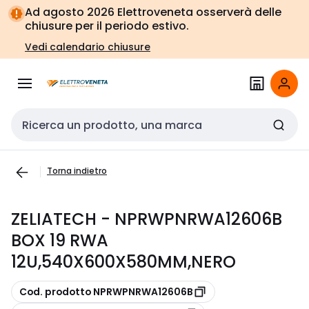
Vai alla
Vai
Ad agosto 2026 Elettroveneta osserverà delle
navigazione
alla
chiusure per il periodo estivo.
pagina
Vedi calendario chiusure
Cerca input
Torna indietro
ZELIATECH - NPRWPNRWA12606B
BOX 19 RWA
12U,540X600X580MM,NERO
copia
Cod. prodotto NPRWPNRWA12606B