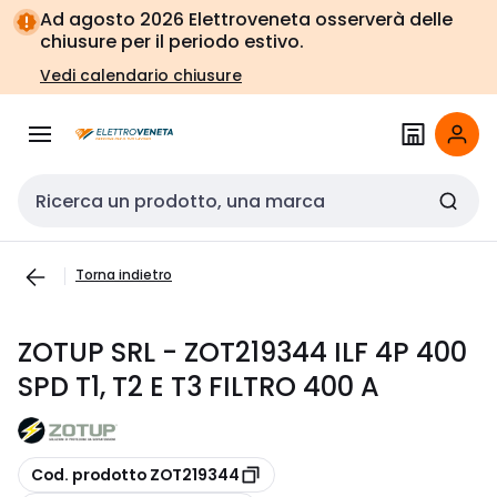
Vai alla
Vai
Ad agosto 2026 Elettroveneta osserverà delle
navigazione
alla
chiusure per il periodo estivo.
pagina
Vedi calendario chiusure
Cerca input
Torna indietro
ZOTUP SRL - ZOT219344 ILF 4P 400
SPD T1, T2 E T3 FILTRO 400 A
copia
Cod. prodotto ZOT219344