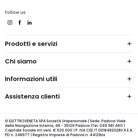
Follow us
Prodotti e servizi
Chi siamo
Informazioni utili
Assistenza clienti
© ELETTROVENETA SPA Società Unipersonale | Sede: Padova Viale
della Navigazione Interna, 48 - 35129 Padova |Tel. 049 981 4611 |
Capitale Sociale int.vers. € 520.000 | P. IVA CEE IT 00184820280 R.E.A.
PD n. 248977 | Registro Imprese di Padova n. 44121bis