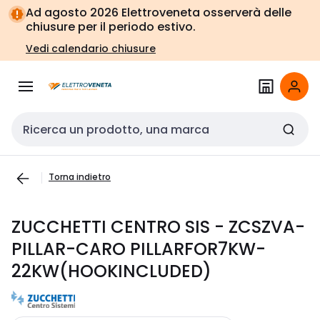
Vai alla
Vai
Ad agosto 2026 Elettroveneta osserverà delle
navigazione
alla
chiusure per il periodo estivo.
pagina
Vedi calendario chiusure
Cerca input
Torna indietro
ZUCCHETTI CENTRO SIS - ZCSZVA-
PILLAR-CARO PILLARFOR7KW-
22KW(HOOKINCLUDED)