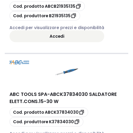
copia
Cod. prodotto
ABCB21935135
copia
Cod. produttore
B21935135
Accedi per visualizzare prezzi e disponibilità
Accedi
ABC TOOLS SPA
-
ABCK37834030 SALDATORE
ELETT.CONS.15-30 W
copia
Cod. prodotto
ABCK37834030
copia
Cod. produttore
K37834030