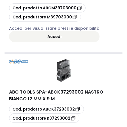
copia
Cod. prodotto
ABCM39703000
copia
Cod. produttore
M39703000
Accedi per visualizzare prezzi e disponibilità
Accedi
ABC TOOLS SPA
-
ABCK37293002 NASTRO
BIANCO 12 MM X 9 M
copia
Cod. prodotto
ABCK37293002
copia
Cod. produttore
K37293002