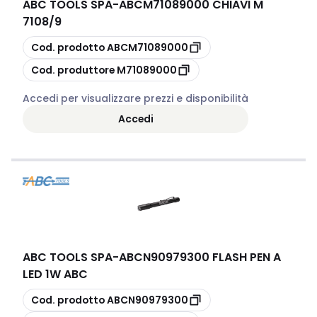
ABC TOOLS SPA
-
ABCM71089000 CHIAVI M
7108/9
copia
Cod. prodotto
ABCM71089000
copia
Cod. produttore
M71089000
Accedi per visualizzare prezzi e disponibilità
Accedi
ABC TOOLS SPA
-
ABCN90979300 FLASH PEN A
LED 1W ABC
copia
Cod. prodotto
ABCN90979300