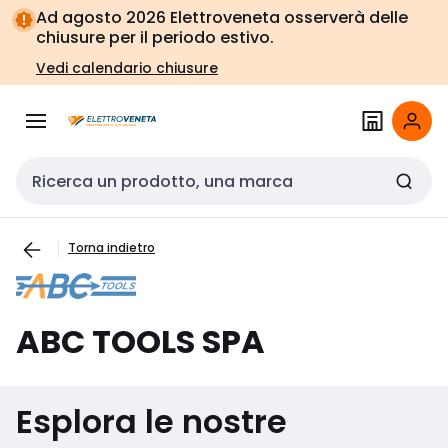
Vai alla
Vai
Ad agosto 2026 Elettroveneta osserverà delle
navigazione
alla
chiusure per il periodo estivo.
pagina
Vedi calendario chiusure
Cerca input
Torna indietro
ABC TOOLS SPA
Esplora le nostre