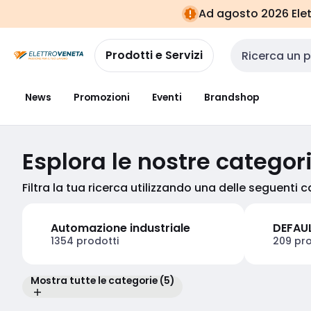
Vai alla
Vai
Ad agosto 2026 Elett
navigazione
alla
pagina
Prodotti e Servizi
Cerca input
News
Promozioni
Eventi
Brandshop
Esplora le nostre categor
Filtra la tua ricerca utilizzando una delle seguenti 
Automazione industriale
DEFAU
1354 prodotti
209 pro
Mostra tutte le categorie (5)