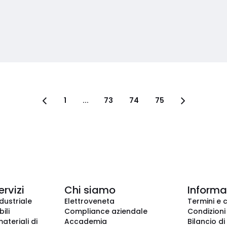
1
...
73
74
75
ervizi
Chi siamo
Informaz
dustriale
Elettroveneta
Termini e 
ili
Compliance aziendale
Condizioni
ateriali di
Accademia
Bilancio di