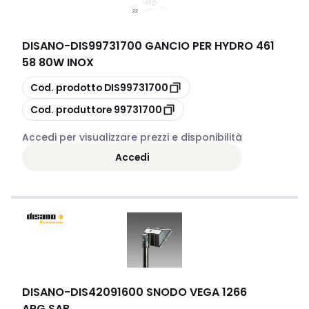
DISANO
-
DIS99731700 GANCIO PER HYDRO 461
58 80W INOX
copia
Cod. prodotto
DIS99731700
copia
Cod. produttore
99731700
Accedi per visualizzare prezzi e disponibilità
Accedi
DISANO
-
DIS42091600 SNODO VEGA 1266
ARG.SAB.