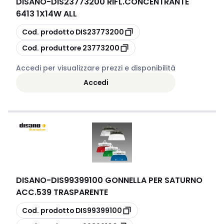
DISANO
-
DIS23773200 RIFL.CONCENTRANTE
6413 1X14W ALL
copia
Cod. prodotto
DIS23773200
copia
Cod. produttore
23773200
Accedi per visualizzare prezzi e disponibilità
Accedi
DISANO
-
DIS99399100 GONNELLA PER SATURNO
ACC.539 TRASPARENTE
copia
Cod. prodotto
DIS99399100
copia