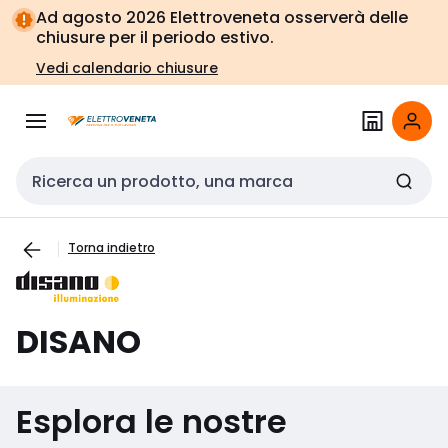
Vai alla
Vai
Ad agosto 2026 Elettroveneta osserverà delle
navigazione
alla
chiusure per il periodo estivo.
pagina
Vedi calendario chiusure
Cerca input
Torna indietro
DISANO
Esplora le nostre