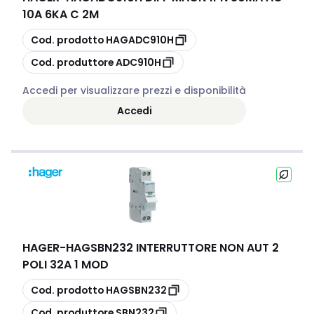
10A 6KA C 2M
copia
Cod. prodotto
HAGADC910H
copia
Cod. produttore
ADC910H
Accedi per visualizzare prezzi e disponibilità
Accedi
HAGER
-
HAGSBN232 INTERRUTTORE NON AUT 2
POLI 32A 1 MOD
copia
Cod. prodotto
HAGSBN232
copia
Cod. produttore
SBN232