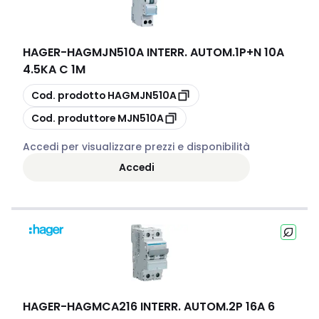
HAGER
-
HAGMJN510A INTERR. AUTOM.1P+N 10A
4.5KA C 1M
copia
Cod. prodotto
HAGMJN510A
copia
Cod. produttore
MJN510A
Accedi per visualizzare prezzi e disponibilità
Accedi
HAGER
-
HAGMCA216 INTERR. AUTOM.2P 16A 6