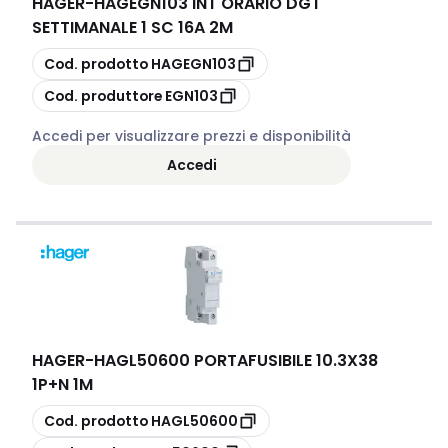
HAGER
-
HAGEGN103 INT ORARIO DGT
SETTIMANALE 1 SC 16A 2M
copia
Cod. prodotto
HAGEGN103
copia
Cod. produttore
EGN103
Accedi per visualizzare prezzi e disponibilità
Accedi
HAGER
-
HAGL50600 PORTAFUSIBILE 10.3X38
1P+N 1M
copia
Cod. prodotto
HAGL50600
copia