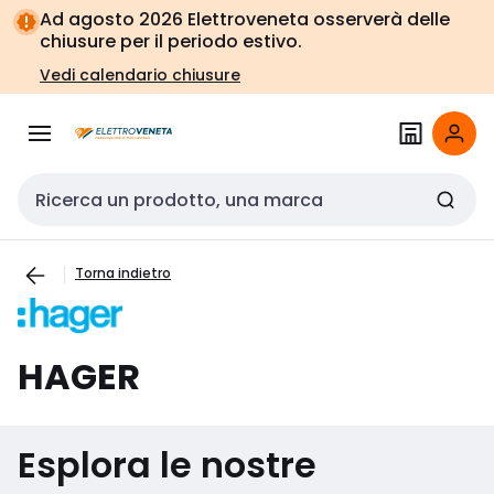
Vai alla
Vai
Ad agosto 2026 Elettroveneta osserverà delle
navigazione
alla
chiusure per il periodo estivo.
pagina
Vedi calendario chiusure
Cerca input
Torna indietro
HAGER
Esplora le nostre