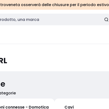
roveneta osserverà delle chiusure per il periodo estivo
RL
ie
categorie
oni connesse - Domotica
Cavi