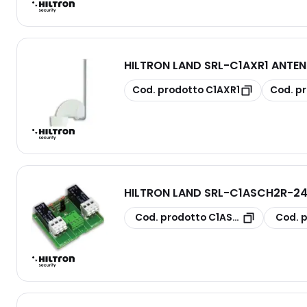
HILTRON LAND SRL
-
C1AXR1 ANTEN
copia
copia
Cod. prodotto
C1AXR1
Cod. p
HILTRON LAND SRL
-
C1ASCH2R-24
copia
copia
Cod. prodotto
C1ASCH2R-24
Cod. 