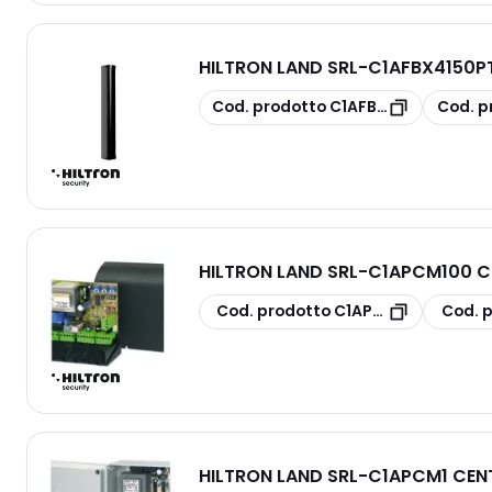
HILTRON LAND SRL
-
C1AFBX4150P
copia
copia
Cod. prodotto
C1AFBX4150PT
Cod. p
HILTRON LAND SRL
-
C1APCM100 C
copia
copia
Cod. prodotto
C1APCM100
Cod. 
HILTRON LAND SRL
-
C1APCM1 CEN