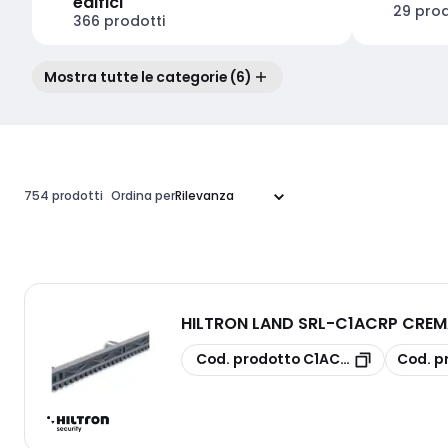
edifici
29 prod
366 prodotti
Mostra tutte le categorie (6)
754 prodotti
Ordina per
HILTRON LAND SRL
-
C1ACRP CREMA
copia
copia
Cod. prodotto
C1ACRP
Cod. p