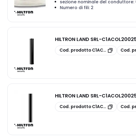
sezione nominale del conduttore:
Numero di fili:
2
HILTRON LAND SRL
-
C1ACOL20025 
copia
copia
Cod. prodotto
C1ACOL20025
Cod. p
HILTRON LAND SRL
-
C1ACOL20025R
copia
copia
Cod. prodotto
C1ACOL20025R
Cod. p