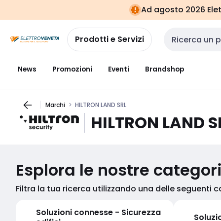
Vai alla
Vai
Ad agosto 2026 Elett
navigazione
alla
pagina
Prodotti e Servizi
Cerca input
News
Promozioni
Eventi
Brandshop
Marchi
HILTRON LAND SRL
HILTRON LAND S
Esplora le nostre categor
Filtra la tua ricerca utilizzando una delle seguenti 
Soluzioni connesse - Sicurezza
Soluzi