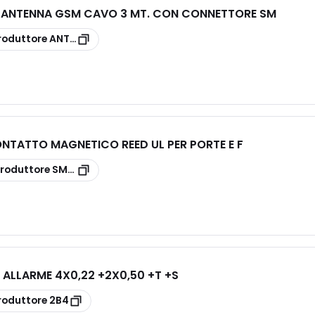
ANTENNA GSM CAVO 3 MT. CON CONNETTORE SM
roduttore
ANTGSM4
TATTO MAGNETICO REED UL PER PORTE E F
roduttore
SM200
ALLARME 4X0,22 +2X0,50 +T +S
roduttore
2B4