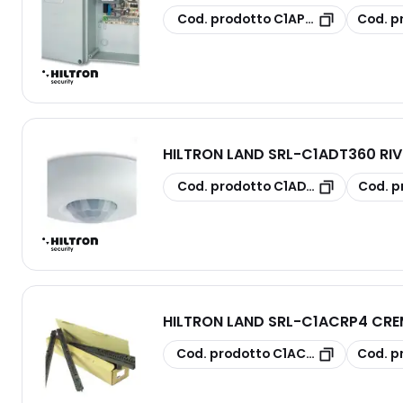
copia
copia
Cod. prodotto
C1APCM1
Cod. p
HILTRON LAND SRL
-
C1ADT360 RIV
copia
copia
Cod. prodotto
C1ADT360
Cod. p
HILTRON LAND SRL
-
C1ACRP4 CREM
copia
copia
Cod. prodotto
C1ACRP4
Cod. p