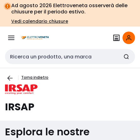
Vai alla
Vai
Ad agosto 2026 Elettroveneta osserverà delle
navigazione
alla
chiusure per il periodo estivo.
pagina
Vedi calendario chiusure
Cerca input
Torna indietro
IRSAP
Esplora le nostre