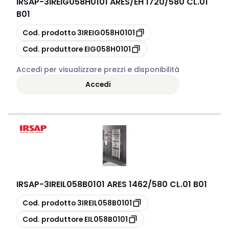
IRSAP
-
3IREIG058H0101 ARES/EH 1720/580 CL.01
B01
copia
Cod. prodotto
3IREIG058H0101
copia
Cod. produttore
EIG058H0101
Accedi per visualizzare prezzi e disponibilità
Accedi
IRSAP
-
3IREIL058B0101 ARES 1462/580 CL.01 B01
copia
Cod. prodotto
3IREIL058B0101
copia
Cod. produttore
EIL058B0101