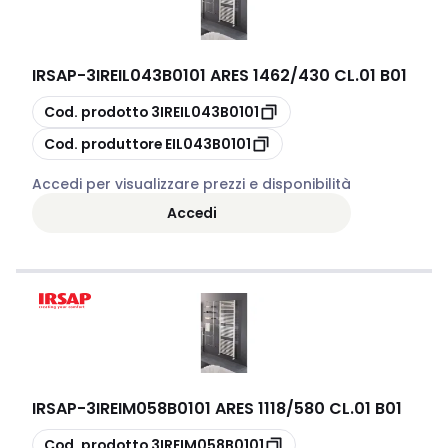
IRSAP
-
3IREIL043B0101 ARES 1462/430 CL.01 B01
copia
Cod. prodotto
3IREIL043B0101
copia
Cod. produttore
EIL043B0101
Accedi per visualizzare prezzi e disponibilità
Accedi
IRSAP
-
3IREIM058B0101 ARES 1118/580 CL.01 B01
copia
Cod. prodotto
3IREIM058B0101