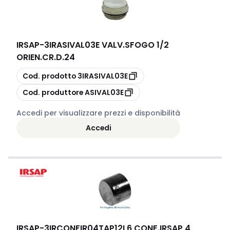
IRSAP
-
3IRASIVAL03E VALV.SFOGO 1/2
ORIEN.CR.D.24
copia
Cod. prodotto
3IRASIVAL03E
copia
Cod. produttore
ASIVAL03E
Accedi per visualizzare prezzi e disponibilità
Accedi
IRSAP
-
3IRCONFIR04TAP12L6 CONF.IRSAP 4