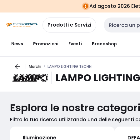
Vai alla
Vai
Ad agosto 2026 Elett
navigazione
alla
pagina
Prodotti e Servizi
Cerca input
News
Promozioni
Eventi
Brandshop
Marchi
LAMPO LIGHTING TECHN
LAMPO LIGHTIN
Esplora le nostre categor
Filtra la tua ricerca utilizzando una delle seguenti 
Illuminazione
DEFA