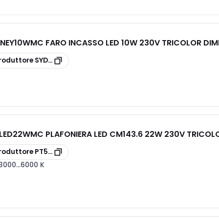
NEY10WMC FARO INCASSO LED 10W 230V TRICOLOR DIM
roduttore
SYDNEY10WMC
LED22WMC PLAFONIERA LED CM143.6 22W 230V TRICOL
roduttore
PT5LED22WMC
3000...6000 K