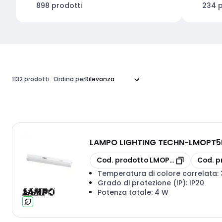
898 prodotti
234 p
1132 prodotti
Ordina per
LAMPO LIGHTING TECHN
-
LMOPT5
copia
copia
Cod. prodotto
LMOPT5LED4WMC
Cod. p
Temperatura di colore correlata:
Grado di protezione (IP):
IP20
Potenza totale:
4 W