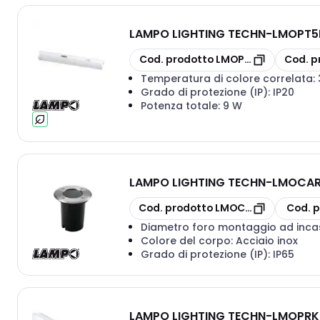
LAMPO LIGHTING TECHN
-
LMOPT5
copia
copia
Cod. prodotto
LMOPT5LED9WMC
Cod. p
Temperatura di colore correlata:
Grado di protezione (IP):
IP20
Potenza totale:
9 W
LAMPO LIGHTING TECHN
-
LMOCARR
copia
copia
Cod. prodotto
LMOCARRGU10
Cod. 
Diametro foro montaggio ad inca
Colore del corpo:
Acciaio inox
Grado di protezione (IP):
IP65
LAMPO LIGHTING TECHN
-
LMOPRKI