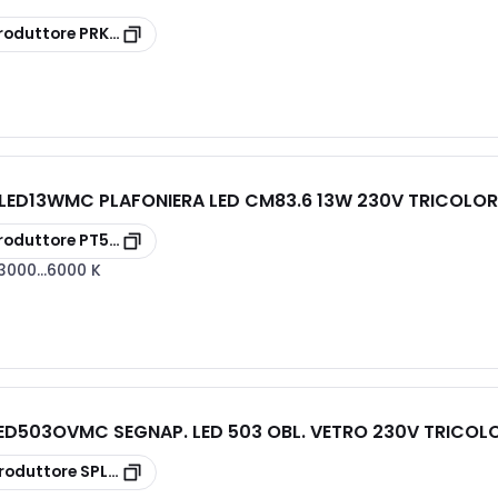
roduttore
PRKITANG
ED13WMC PLAFONIERA LED CM83.6 13W 230V TRICOLOR
roduttore
PT5LED13WMC
3000...6000 K
D503OVMC SEGNAP. LED 503 OBL. VETRO 230V TRICOL
roduttore
SPLED503OVMC