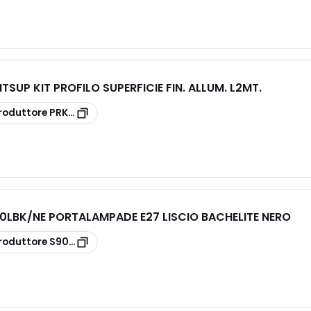
TSUP KIT PROFILO SUPERFICIE FIN. ALLUM. L2MT.
roduttore
PRKITSUP
LBK/NE PORTALAMPADE E27 LISCIO BACHELITE NERO
roduttore
S900LBK/NE