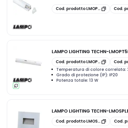
copia
copia
Cod. prodotto
LMOPRKITANG
Cod. p
LAMPO LIGHTING TECHN
-
LMOPT5L
copia
copia
Cod. prodotto
LMOPT5LED13WMC
Cod. p
Temperatura di colore correlata:
Grado di protezione (IP):
IP20
Potenza totale:
13 W
LAMPO LIGHTING TECHN
-
LMOSPLE
copia
copia
Cod. prodotto
LMOSPLED503OVMC
Cod. p