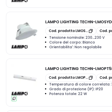
LAMPO LIGHTING TECHN
-
LMOSYD
copia
copia
Cod. prodotto
LMOSYDNEY10WMC
Cod. p
Tensione nominale:
230...230 V
Colore del corpo:
Bianco
Orientabilita':
Non regolabile
LAMPO LIGHTING TECHN
-
LMOPT5
copia
copia
Cod. prodotto
LMOPT5LED22WMC
Cod. p
Temperatura di colore correlata:
Grado di protezione (IP):
IP20
Potenza totale:
22 W