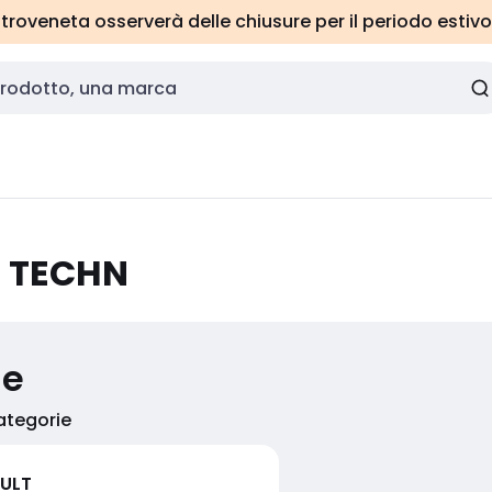
roveneta osserverà delle chiusure per il periodo estivo
G TECHN
ie
categorie
ULT