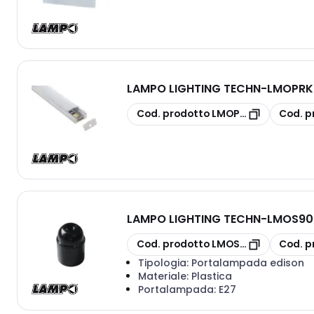
LAMPO LIGHTING TECHN
-
LMOPRKI
copia
copia
Cod. prodotto
LMOPRKITSUP
Cod. p
LAMPO LIGHTING TECHN
-
LMOS900
copia
copia
Cod. prodotto
LMOS900LBK/NE
Cod. p
Tipologia:
Portalampada edison
Materiale:
Plastica
Portalampada:
E27