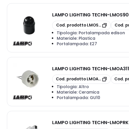
LAMPO LIGHTING TECHN
-
LMOS900
copia
copia
Cod. prodotto
LMOS900LBK/BI
Cod. p
Tipologia:
Portalampada edison
Materiale:
Plastica
Portalampada:
E27
LAMPO LIGHTING TECHN
-
LMOA31
copia
copia
Cod. prodotto
LMOA311
Cod. p
Tipologia:
Altro
Materiale:
Ceramica
Portalampada:
GU10
LAMPO LIGHTING TECHN
-
LMOPRKI