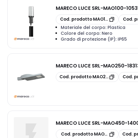
MARECO LUCE SRL
-
MAO100-10531
copia
copia
Cod. prodotto
MAO100-1053101N
Cod. p
Materiale del corpo:
Plastica
Colore del corpo:
Nero
Grado di protezione (IP):
IP65
MARECO LUCE SRL
-
MAO250-18313
copia
copia
Cod. prodotto
MAO250-1831382M
Cod. p
MARECO LUCE SRL
-
MAO450-1400
copia
copia
Cod. prodotto
MAO450-1400701N
Cod. p