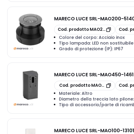
MARECO LUCE SRL
-
MAO200-5140
copia
copia
Cod. prodotto
MAO200-5140181G
Cod. p
Colore del corpo:
Acciaio inox
Tipo lampada:
LED non sostituibile
Grado di protezione (IP):
IP67
MARECO LUCE SRL
-
MAO450-1461
copia
copia
Cod. prodotto
MAO450-1461000N
Cod. p
Materiale:
Altro
Diametro della treccia lato pilone
Tipo di accessorio/parte di ricam
MARECO LUCE SRL
-
MAO100-13101