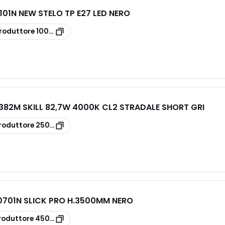
01N NEW STELO TP E27 LED NERO
roduttore
100-1053101N
82M SKILL 82,7W 4000K CL2 STRADALE SHORT GRI
roduttore
250-1831382M
701N SLICK PRO H.3500MM NERO
roduttore
450-1400701N