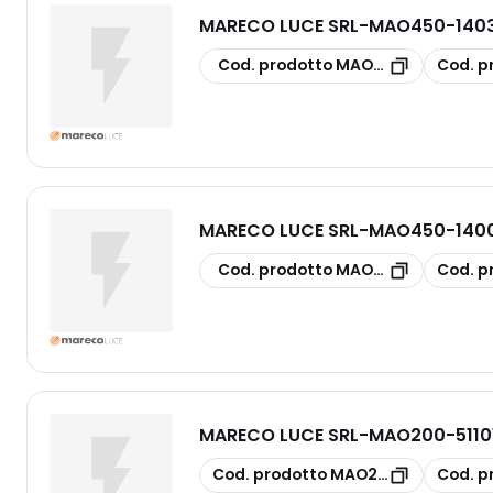
MARECO LUCE SRL
-
MAO450-1403
copia
copia
Cod. prodotto
MAO450-1403300
Cod. p
MARECO LUCE SRL
-
MAO450-1400
copia
copia
Cod. prodotto
MAO450-1400201N
Cod. p
MARECO LUCE SRL
-
MAO200-5110
copia
copia
Cod. prodotto
MAO200-5110181G
Cod. p