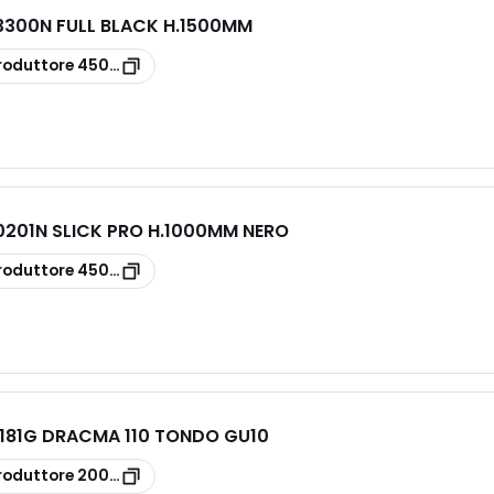
300N FULL BLACK H.1500MM
N
roduttore
450-1403300N
201N SLICK PRO H.1000MM NERO
roduttore
450-1400201N
181G DRACMA 110 TONDO GU10
roduttore
200-5110181G