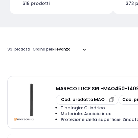
618 prodotti
373 p
991 prodotti
Ordina per
MARECO LUCE SRL
-
MAO450-1409
copia
copia
Cod. prodotto
MAO450-1409500
Cod. p
Tipologia:
Cilindrico
Materiale:
Acciaio inox
Protezione della superficie:
Zincat