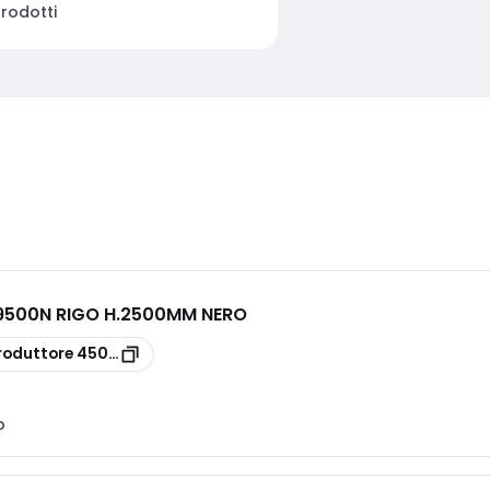
rodotti
500N RIGO H.2500MM NERO
N
roduttore
450-1409500N
o