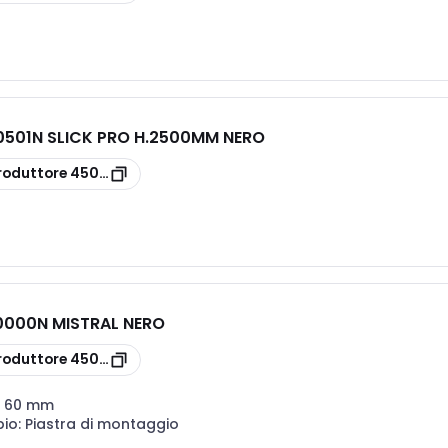
501N SLICK PRO H.2500MM NERO
roduttore
450-1400501N
000N MISTRAL NERO
N
roduttore
450-1480000N
:
60 mm
bio:
Piastra di montaggio