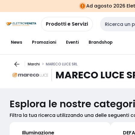
Vai alla
Vai
Ad agosto 2026 Elett
navigazione
alla
pagina
Prodotti e Servizi
Cerca input
News
Promozioni
Eventi
Brandshop
Marchi
MARECO LUCE SRL
MARECO LUCE S
Esplora le nostre categor
Filtra la tua ricerca utilizzando una delle seguenti 
Illuminazione
DEFA