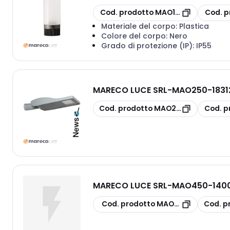
copia
copia
Cod. prodotto
MAO100-1310101B
Cod. p
Materiale del corpo:
Plastica
Colore del corpo:
Nero
Grado di protezione (IP):
IP55
MARECO LUCE SRL
-
MAO250-18312
copia
copia
Cod. prodotto
MAO250-1831282M
Cod. p
MARECO LUCE SRL
-
MAO450-1400
copia
copia
Cod. prodotto
MAO450-1400801N
Cod. p