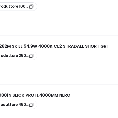
roduttore
100-1310101B
82M SKILL 54,9W 4000K CL2 STRADALE SHORT GRI
roduttore
250-1831282M
801N SLICK PRO H.4000MM NERO
roduttore
450-1400801N