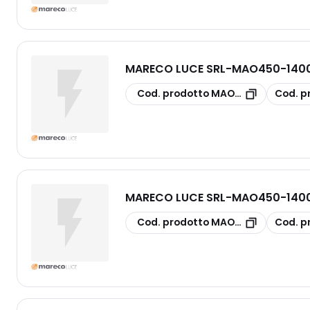
MARECO LUCE SRL
-
MAO450-1400
copia
copia
Cod. prodotto
MAO450-1400601N
Cod. p
MARECO LUCE SRL
-
MAO450-1400
copia
copia
Cod. prodotto
MAO450-1400401N
Cod. p