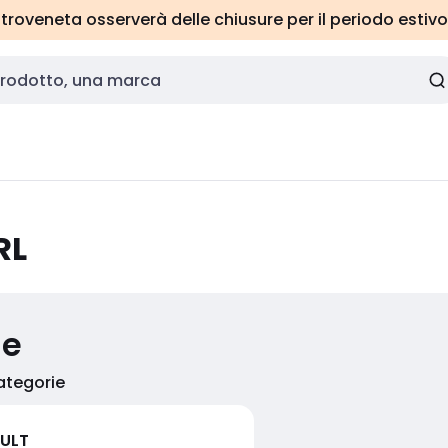
roveneta osserverà delle chiusure per il periodo estivo
RL
ie
categorie
ULT