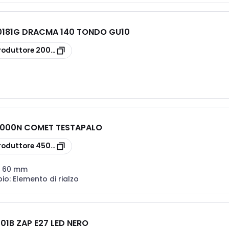
181G DRACMA 140 TONDO GU10
roduttore
200-5140181G
000N COMET TESTAPALO
roduttore
450-1461000N
:
60 mm
bio:
Elemento di rialzo
01B ZAP E27 LED NERO