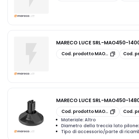
MARECO LUCE SRL
-
MAO450-1400
copia
copia
Cod. prodotto
MAO450-1400501N
Cod. p
MARECO LUCE SRL
-
MAO450-1480
copia
copia
Cod. prodotto
MAO450-1480000
Cod. p
Materiale:
Altro
Diametro della treccia lato pilone
Tipo di accessorio/parte di ricam