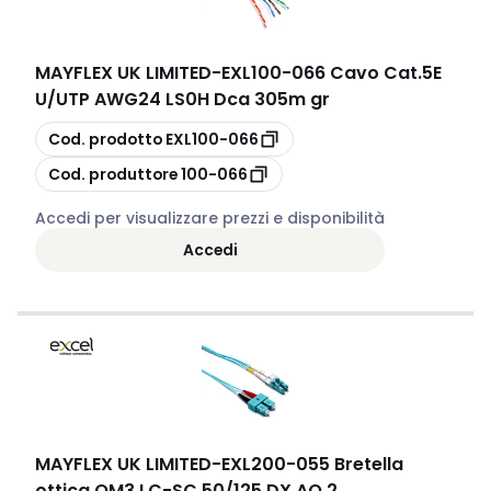
MAYFLEX UK LIMITED
-
EXL100-066 Cavo Cat.5E
U/UTP AWG24 LS0H Dca 305m gr
copia
Cod. prodotto
EXL100-066
copia
Cod. produttore
100-066
Accedi per visualizzare prezzi e disponibilità
Accedi
MAYFLEX UK LIMITED
-
EXL200-055 Bretella
ottica OM3 LC-SC 50/125 DX AQ 2