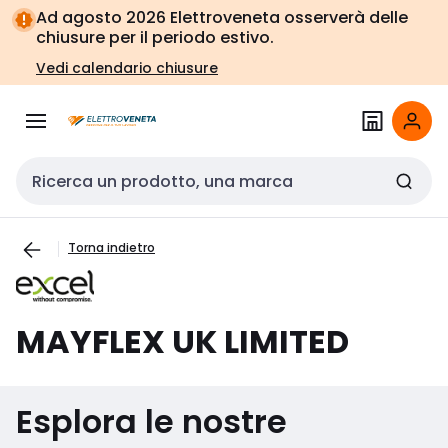
Vai alla
Vai
Ad agosto 2026 Elettroveneta osserverà delle
navigazione
alla
chiusure per il periodo estivo.
pagina
Vedi calendario chiusure
Cerca input
Torna indietro
MAYFLEX UK LIMITED
Esplora le nostre