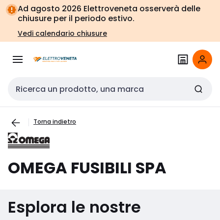
Vai alla
Vai
Ad agosto 2026 Elettroveneta osserverà delle
navigazione
alla
chiusure per il periodo estivo.
pagina
Vedi calendario chiusure
Cerca input
Torna indietro
OMEGA FUSIBILI SPA
Esplora le nostre