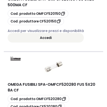
500MA CF
copia
Cod. prodotto
OMFCF520150
copia
Cod. produttore
CF520150
Accedi per visualizzare prezzi e disponibilità
Accedi
OMEGA FUSIBILI SPA
-
OMFCF520280 FUS 5X20
8A CF
copia
Cod. prodotto
OMFCF520280
copia
Cod. produttore
CF520280