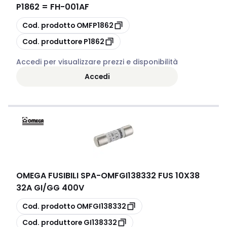
P1862 = FH-001AF
copia
Cod. prodotto
OMFP1862
copia
Cod. produttore
P1862
Accedi per visualizzare prezzi e disponibilità
Accedi
OMEGA FUSIBILI SPA
-
OMFGI138332 FUS 10X38
32A GI/GG 400V
copia
Cod. prodotto
OMFGI138332
copia
Cod. produttore
GI138332