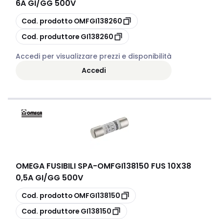
6A GI/GG 500V
copia
Cod. prodotto
OMFGI138260
copia
Cod. produttore
GI138260
Accedi per visualizzare prezzi e disponibilità
Accedi
OMEGA FUSIBILI SPA
-
OMFGI138150 FUS 10X38
0,5A GI/GG 500V
copia
Cod. prodotto
OMFGI138150
copia
Cod. produttore
GI138150