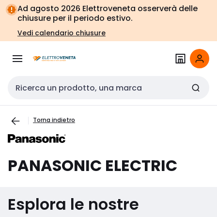
Vai alla
Vai
Ad agosto 2026 Elettroveneta osserverà delle
navigazione
alla
chiusure per il periodo estivo.
pagina
Vedi calendario chiusure
Cerca input
Torna indietro
PANASONIC ELECTRIC
Esplora le nostre