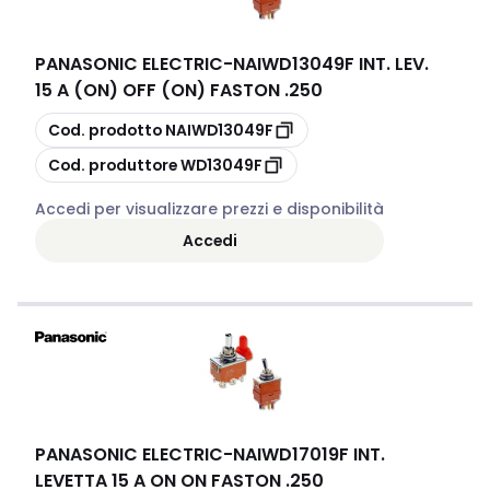
PANASONIC ELECTRIC
-
NAIWD13049F INT. LEV.
15 A (ON) OFF (ON) FASTON .250
copia
Cod. prodotto
NAIWD13049F
copia
Cod. produttore
WD13049F
Accedi per visualizzare prezzi e disponibilità
Accedi
PANASONIC ELECTRIC
-
NAIWD17019F INT.
LEVETTA 15 A ON ON FASTON .250