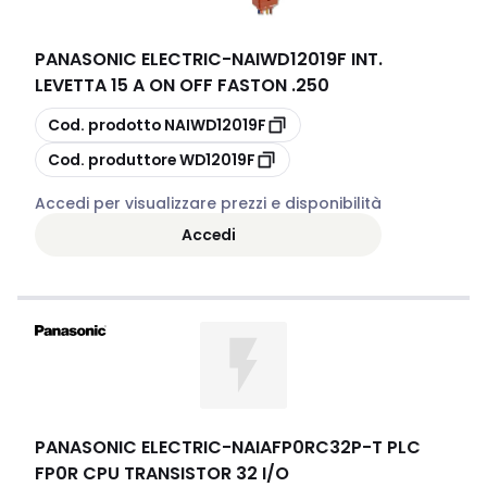
PANASONIC ELECTRIC
-
NAIWD12019F INT.
LEVETTA 15 A ON OFF FASTON .250
copia
Cod. prodotto
NAIWD12019F
copia
Cod. produttore
WD12019F
Accedi per visualizzare prezzi e disponibilità
Accedi
PANASONIC ELECTRIC
-
NAIAFP0RC32P-T PLC
FP0R CPU TRANSISTOR 32 I/O