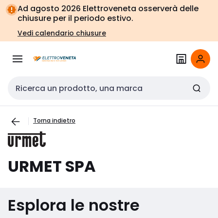
Vai alla
Vai
Ad agosto 2026 Elettroveneta osserverà delle
navigazione
alla
chiusure per il periodo estivo.
pagina
Vedi calendario chiusure
Cerca input
Torna indietro
URMET SPA
Esplora le nostre