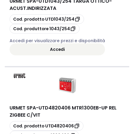
URMET SPA
-
UTD1043/254 TARGA OTTICO-
ACUST.INDIRIZZATA
copia
Cod. prodotto
UTD1043/254
copia
Cod. produttore
1043/254
Accedi per visualizzare prezzi e disponibilità
Accedi
URMET SPA
-
UTD4820406 MTR1300EB-UP REL
ZIGBEE C/VIT
copia
Cod. prodotto
UTD4820406
copia