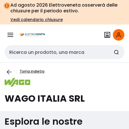
Vai alla
Vai
Ad agosto 2026 Elettroveneta osserverà delle
navigazione
alla
chiusure per il periodo estivo.
pagina
Vedi calendario chiusure
Cerca input
Torna indietro
WAGO ITALIA SRL
Esplora le nostre