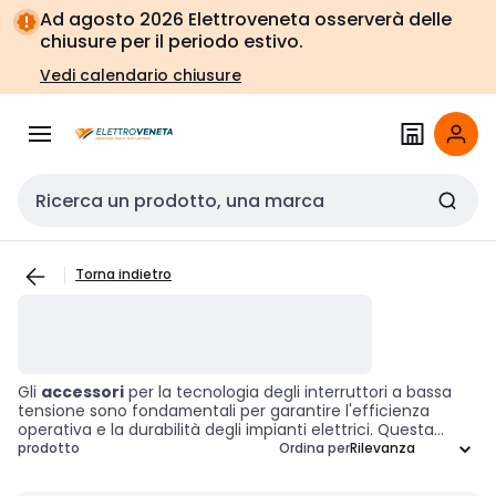
Vai alla
Vai
Ad agosto 2026 Elettroveneta osserverà delle
navigazione
alla
chiusure per il periodo estivo.
pagina
Vedi calendario chiusure
Cerca input
Torna indietro
Gli
accessori
per la tecnologia degli interruttori a bassa
tensione sono fondamentali per garantire l'efficienza
operativa e la durabilità degli impianti elettrici. Questa
selezione di componenti è progettata per supportare,
prodotto
Ordina per
mantenere e ottimizzare il funzionamento dei quadri
elettrici e delle apparecchiature di controllo. Investire in