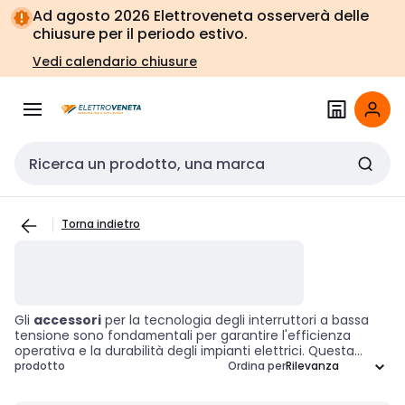
Vai alla
Vai
Ad agosto 2026 Elettroveneta osserverà delle
navigazione
alla
chiusure per il periodo estivo.
pagina
Vedi calendario chiusure
Cerca input
Torna indietro
Gli
accessori
per la tecnologia degli interruttori a bassa
tensione sono fondamentali per garantire l'efficienza
operativa e la durabilità degli impianti elettrici. Questa
selezione di componenti è progettata per supportare,
prodotto
Ordina per
mantenere e ottimizzare il funzionamento dei quadri
elettrici e delle apparecchiature di controllo. Investire in