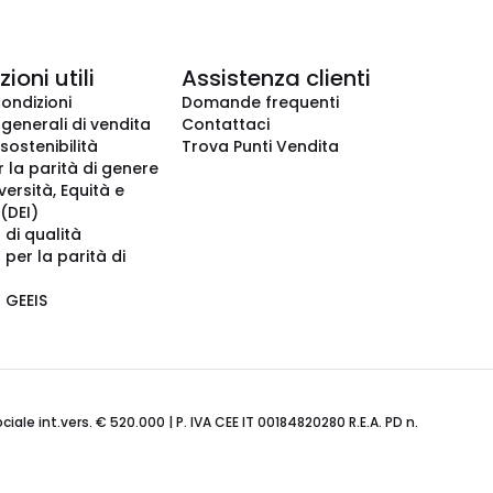
ioni utili
Assistenza clienti
condizioni
Domande frequenti
 generali di vendita
Contattaci
 sostenibilità
Trova Punti Vendita
r la parità di genere
iversità, Equità e
(DEI)
 di qualità
 per la parità di
o GEEIS
ale int.vers. € 520.000 | P. IVA CEE IT 00184820280 R.E.A. PD n.