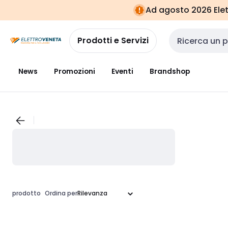
Vai alla
Vai
Ad agosto 2026 Elett
navigazione
alla
pagina
Prodotti e Servizi
Cerca input
News
Promozioni
Eventi
Brandshop
prodotto
Ordina per