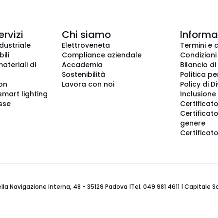
ervizi
Chi siamo
Informaz
dustriale
Elettroveneta
Termini e 
ili
Compliance aziendale
Condizioni
ateriali di
Accademia
Bilancio di
Sostenibilità
Politica pe
ion
Lavora con noi
Policy di D
smart lighting
Inclusione 
sse
Certificato
Certificato
genere
Certificat
 Navigazione Interna, 48 - 35129 Padova |Tel. 049 981 4611 | Capitale Soci