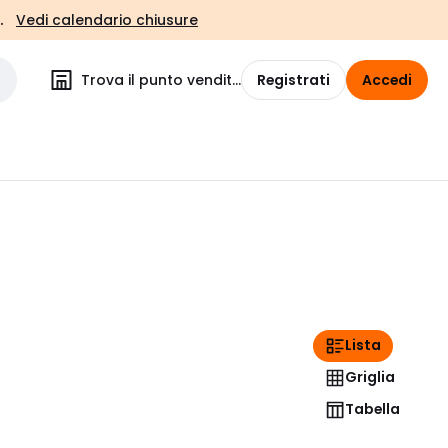
.
Vedi calendario chiusure
Trova il punto vendita
Registrati
Accedi
Lista
Griglia
Tabella