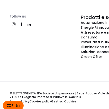
Follow us
Prodotti e s
Automazione In
Energie Rinnovab
Attrezzature e m
consumo
Power distribut
Illuminazione e 
Soluzioni conne
Green Offer
© ELETTROVENETA SPA Società Unipersonale | Sede: Padova Viale della
248977 | Registro Imprese di Padova n. 44121bis
Privacy Policy
Cookies policy
Gestisci Cookies
Filtri