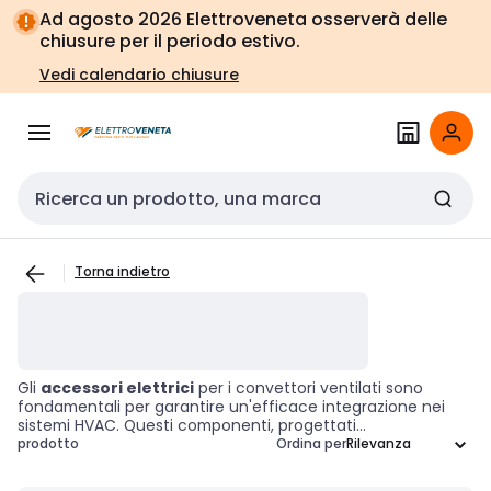
Vai alla
Vai
Ad agosto 2026 Elettroveneta osserverà delle
navigazione
alla
chiusure per il periodo estivo.
pagina
Vedi calendario chiusure
Cerca input
Torna indietro
Gli
accessori elettrici
per i convettori ventilati sono
fondamentali per garantire un'efficace integrazione nei
sistemi HVAC. Questi componenti, progettati
specificamente per ottimizzare le prestazioni dei convettori
prodotto
Ordina per
ventilati, comprendono una gamma di connettori, controlli
e elementi di installazione. Scegliere i giusti accessori non