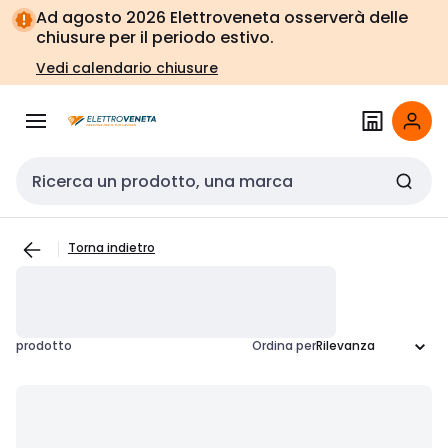
Vai alla
Vai
Ad agosto 2026 Elettroveneta osserverà delle
navigazione
alla
chiusure per il periodo estivo.
pagina
Vedi calendario chiusure
Cerca input
Torna indietro
prodotto
Ordina per