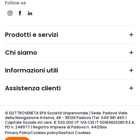
Follow us
Prodotti e servizi
Chi siamo
Informazioni utili
Assistenza clienti
© ELETTROVENETA SPA Società Unipersonale | Sede: Padova Viale
della Navigazione Interna, 48 - 35129 Padova |Tel. 049 981 4611 |
Capitale Sociale int.vers. € 520.000 | P. IVA CEE IT 00184820280 R.E.A.
PD n. 248977 | Registro Imprese di Padova n. 44121bis
Privacy Policy
Cookies policy
Gestisci Cookies