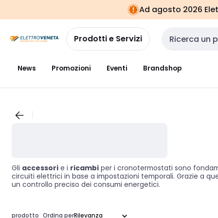
Vai alla
Vai
Ad agosto 2026 Elett
navigazione
alla
pagina
Prodotti e Servizi
Cerca input
News
Promozioni
Eventi
Brandshop
Gli
accessori
e i
ricambi
per i cronotermostati sono fondamen
circuiti elettrici in base a impostazioni temporali. Grazie a q
un controllo preciso dei consumi energetici.
prodotto
Ordina per