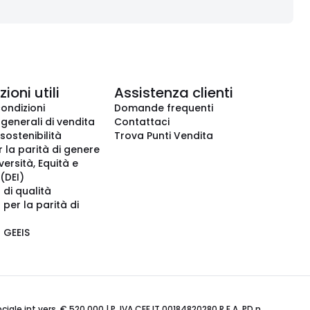
ioni utili
Assistenza clienti
condizioni
Domande frequenti
 generali di vendita
Contattaci
 sostenibilità
Trova Punti Vendita
r la parità di genere
iversità, Equità e
(DEI)
 di qualità
 per la parità di
o GEEIS
ale int.vers. € 520.000 | P. IVA CEE IT 00184820280 R.E.A. PD n.