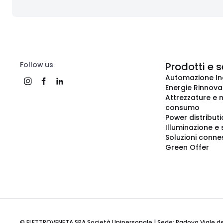
Follow us
Prodotti e s
Automazione In
Energie Rinnovab
Attrezzature e m
consumo
Power distribut
Illuminazione e 
Soluzioni conne
Green Offer
© ELETTROVENETA SPA Società Unipersonale | Sede: Padova Viale della