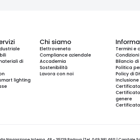
ervizi
Chi siamo
Informaz
dustriale
Elettroveneta
Termini e 
ili
Compliance aziendale
Condizioni
ateriali di
Accademia
Bilancio di
Sostenibilità
Politica pe
ion
Lavora con noi
Policy di D
smart lighting
Inclusione 
sse
Certificato
Certificato
genere
Certificat
 Navigazione Interna, 48 - 35129 Padova |Tel. 049 981 4611 | Capitale Soci