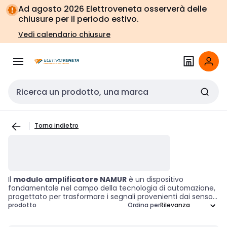
Vai alla
Vai
Ad agosto 2026 Elettroveneta osserverà delle
navigazione
alla
chiusure per il periodo estivo.
pagina
Vedi calendario chiusure
Cerca input
Torna indietro
Il
modulo amplificatore NAMUR
è un dispositivo
fondamentale nel campo della tecnologia di automazione,
progettato per trasformare i segnali provenienti dai sensori
NAMUR in segnali di uscita standard. Questi amplificatori
prodotto
Ordina per
sono cruciali per l'elaborazione dei segnali a bassa intensità
generati dai sensori NAMUR, consentendo un'interfaccia