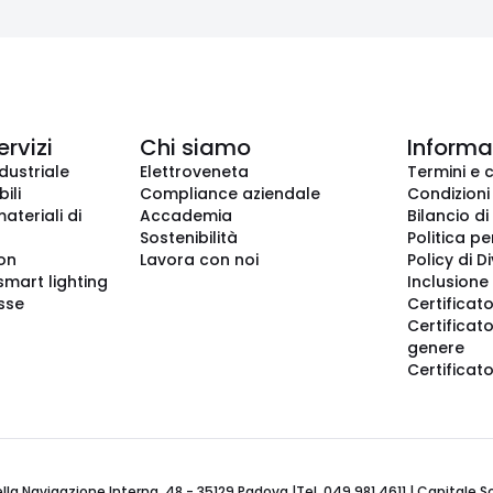
ervizi
Chi siamo
Informaz
dustriale
Elettroveneta
Termini e 
ili
Compliance aziendale
Condizioni
ateriali di
Accademia
Bilancio di
Sostenibilità
Politica pe
ion
Lavora con noi
Policy di D
smart lighting
Inclusione 
sse
Certificato
Certificato
genere
Certificat
 Navigazione Interna, 48 - 35129 Padova |Tel. 049 981 4611 | Capitale Soci