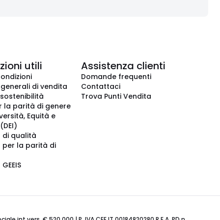
ioni utili
Assistenza clienti
condizioni
Domande frequenti
 generali di vendita
Contattaci
 sostenibilità
Trova Punti Vendita
r la parità di genere
iversità, Equità e
(DEI)
 di qualità
 per la parità di
o GEEIS
ale int.vers. € 520.000 | P. IVA CEE IT 00184820280 R.E.A. PD n.