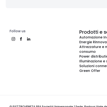
Follow us
Prodotti e s
Automazione In
Energie Rinnovab
Attrezzature e m
consumo
Power distribut
Illuminazione e 
Soluzioni conne
Green Offer
© ELETTROVENETA SPA Società Unipersonale | Sede: Padova Viale della