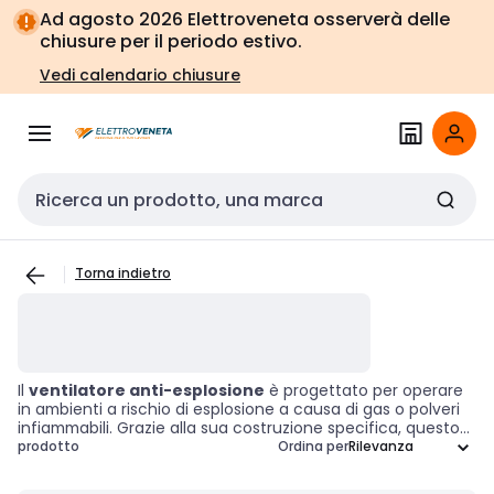
Vai alla
Vai
Ad agosto 2026 Elettroveneta osserverà delle
navigazione
alla
chiusure per il periodo estivo.
pagina
Vedi calendario chiusure
Cerca input
Torna indietro
Il
ventilatore anti-esplosione
è progettato per operare
in ambienti a rischio di esplosione a causa di gas o polveri
infiammabili. Grazie alla sua costruzione specifica, questo
dispositivo previene fonti di accensione, garantendo un
prodotto
Ordina per
funzionamento sicuro in luoghi pericolosi. Risulta
indispensabile per settori come la lavorazione chimica,