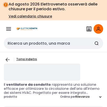
Vai alla
Vai
Ad agosto 2026 Elettroveneta osserverà delle
navigazione
alla
chiusure per il periodo estivo.
pagina
Vedi calendario chiusure
Cerca input
Torna indietro
Il
ventilatore da condotto
rappresenta una soluzione
efficace per ottimizzare la circolazione dell'aria all'interno
dei sistemi HVAC. Progettato per essere integrato
direttamente nel sistema di condotti, questo dispositivo
prodotto
Ordina per
non solo migliora il flusso d'aria, ma contribuisce anche a
garantire un'ottimale qualità dell'aria interna. Utilizzato in