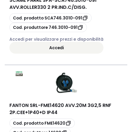
SCAME PARRE SPA
-
SCA746.3010-091
AVV.ROLLER330 2 PR.IND.C/DISG.
copia
Cod. prodotto
SCA746.3010-091
copia
Cod. produttore
746.3010-091
Accedi per visualizzare prezzi e disponibilità
Accedi
FANTON SRL
-
FME14620 AVV.20M 3G2,5 RNF
2P.CEE+1P40+D IP44
copia
Cod. prodotto
FME14620
copia