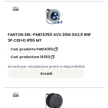
particolarmente utile in ambiti come il
settore edile
, il
lavoro elettrico e la manutenzione, contribuendo a
migliorare l'efficienza operativa e la sicurezza durante le
attività quotidiane.
FANTON SRL
-
FME14350 AVV.30M 3G2,5 RNF
3P.CEE+D IP55 MT
copia
Cod. prodotto
FME14350
copia
Cod. produttore
14350
Accedi per visualizzare prezzi e disponibilità
Accedi