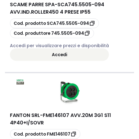
SCAME PARRE SPA
-
SCA745.5505-094
AVV.IND.ROLLER450 4 PRESE IP55
copia
Cod. prodotto
SCA745.5505-094
copia
Cod. produttore
745.5505-094
Accedi per visualizzare prezzi e disponibilità
Accedi
FANTON SRL
-
FME146107 AVV.20M 3G1 S11
4P40+I/SOVR
copia
Cod. prodotto
FME146107