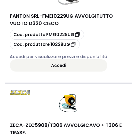
FANTON SRL
-
FME10229UG AVVOLGITUTTO
VUOTO D320 CIECO
copia
Cod. prodotto
FME10229UG
copia
Cod. produttore
10229UG
Accedi per visualizzare prezzi e disponibilità
Accedi
ZECA
-
ZEC5908/T306 AVVOLGICAVO + T306 E
TRASF.