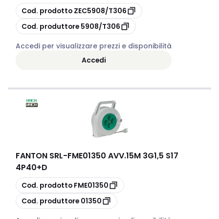
copia
Cod. prodotto
ZEC5908/T306
copia
Cod. produttore
5908/T306
Accedi per visualizzare prezzi e disponibilità
Accedi
FANTON SRL
-
FME01350 AVV.15M 3G1,5 S17
4P40+D
copia
Cod. prodotto
FME01350
copia
Cod. produttore
01350