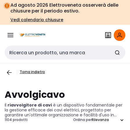
Vai alla
Vai
Ad agosto 2026 Elettroveneta osserverà delle
navigazione
alla
chiusure per il periodo estivo.
pagina
Vedi calendario chiusure
Cerca input
Torna indietro
Avvolgicavo
Il
riavvolgitore di cavi
è un dispositivo fondamentale per
la gestione efficace dei cavi elettrici, progettato per
garantire un'ottimale organizzazione e facilità d'uso in
contesti professionali. Grazie alla sua struttura con
1104 prodotti
Ordina per
tamburo, facilita l'avvolgimento e lo svolgimento dei cavi,
riducendo il rischio di grovigli e danni. Questo strumento è