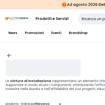
Vai alla
Vai
Ad agosto 2026 Elett
navigazione
alla
pagina
Prodotti e Servizi
Cerca input
News
Promozioni
Eventi
Brandshop
Le
cinture di installazione
rappresentano un elemento chiave 
supportare in modo sicuro i componenti, ottimizzando l'efficien
investire nella durata e nell'affidabilità dei tuoi progetti, rid
prodotto
Ordina per