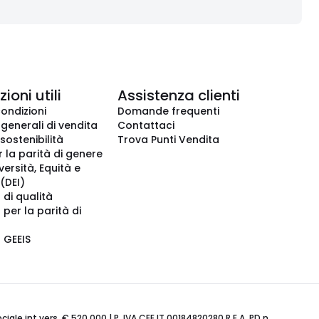
ioni utili
Assistenza clienti
condizioni
Domande frequenti
 generali di vendita
Contattaci
 sostenibilità
Trova Punti Vendita
r la parità di genere
iversità, Equità e
(DEI)
 di qualità
 per la parità di
o GEEIS
ale int.vers. € 520.000 | P. IVA CEE IT 00184820280 R.E.A. PD n.