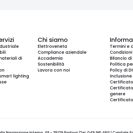
ervizi
Chi siamo
Informaz
dustriale
Elettroveneta
Termini e 
ili
Compliance aziendale
Condizioni
ateriali di
Accademia
Bilancio di
Sostenibilità
Politica pe
ion
Lavora con noi
Policy di D
smart lighting
Inclusione 
sse
Certificato
Certificato
genere
Certificat
 Navigazione Interna, 48 - 35129 Padova |Tel. 049 981 4611 | Capitale Soci