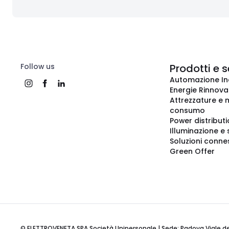
Follow us
Prodotti e s
Automazione In
Energie Rinnovab
Attrezzature e m
consumo
Power distribut
Illuminazione e 
Soluzioni conne
Green Offer
© ELETTROVENETA SPA Società Unipersonale | Sede: Padova Viale della