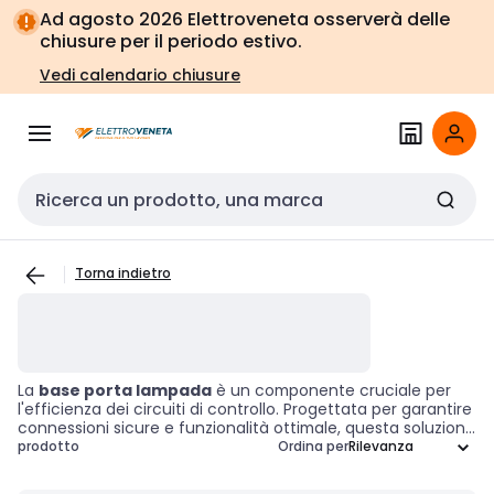
Vai alla
Vai
Ad agosto 2026 Elettroveneta osserverà delle
navigazione
alla
chiusure per il periodo estivo.
pagina
Vedi calendario chiusure
Cerca input
Torna indietro
La
base porta lampada
è un componente cruciale per
l'efficienza dei circuiti di controllo. Progettata per garantire
connessioni sicure e funzionalità ottimale, questa soluzione
è indispensabile per l'illuminazione in numerose applicazioni
prodotto
Ordina per
di controllo. Utilizzando questi
accessori tecnici
, è
possibile migliorare la sicurezza e l'affidabilità dei sistemi