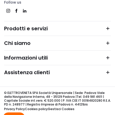
Follow us
Prodotti e servizi
Chi siamo
Informazioni utili
Assistenza clienti
© ELETTROVENETA SPA Società Unipersonale | Sede: Padova Viale
della Navigazione Interna, 48 - 35129 Padova |Tel. 049 981 4611 |
Capitale Sociale int.vers. € 520.000 | P. IVA CEE IT 00184820280 R.E.A.
PD n. 248977 | Registro Imprese di Padova n. 44121bis
Privacy Policy
Cookies policy
Gestisci Cookies