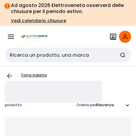
Vai alla
Vai
Ad agosto 2026 Elettroveneta osserverà delle
navigazione
alla
chiusure per il periodo estivo.
pagina
Vedi calendario chiusure
Cerca input
Torna indietro
prodotto
Ordina per