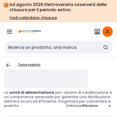
Vai alla
Vai
Ad agosto 2026 Elettroveneta osserverà delle
navigazione
alla
chiusure per il periodo estivo.
pagina
Vedi calendario chiusure
Cerca input
Torna indietro
La
unità di alimentazione
per i sistemi di canalizzazione è
un componente essenziale per garantire una distribuzione
elettrica sicura ed efficiente. Progettata per connettere e
fornire energia ai sistemi di canalizzazione, questa
prodotto
Ordina per
soluzione si rivela indispensabile in ambienti commerciali e
industriali, dove l'affidabilità e la sicurezza sono prioritarie.