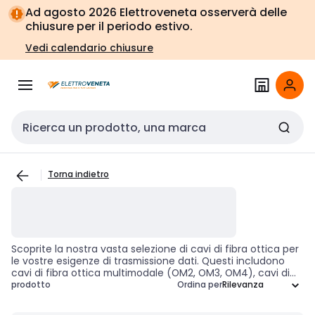
Vai alla
Vai
Ad agosto 2026 Elettroveneta osserverà delle
navigazione
alla
chiusure per il periodo estivo.
pagina
Vedi calendario chiusure
Cerca input
Torna indietro
Scoprite la nostra vasta selezione di cavi di fibra ottica per
le vostre esigenze di trasmissione dati. Questi includono
cavi di fibra ottica multimodale (OM2, OM3, OM4), cavi di
fibra ottica monomodale (OS2, G652D), cavi di fibra ottica
prodotto
Ordina per
con armatura, e cavi di fibra ottica ad uso esterno. Questi
strumenti sono essenziali per l'installazione e la