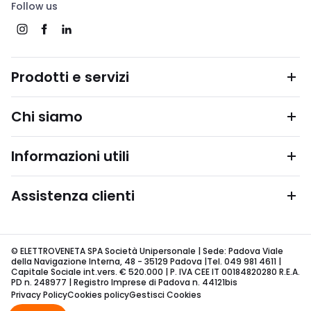
Follow us
Prodotti e servizi
Chi siamo
Informazioni utili
Assistenza clienti
© ELETTROVENETA SPA Società Unipersonale | Sede: Padova Viale
della Navigazione Interna, 48 - 35129 Padova |Tel. 049 981 4611 |
Capitale Sociale int.vers. € 520.000 | P. IVA CEE IT 00184820280 R.E.A.
PD n. 248977 | Registro Imprese di Padova n. 44121bis
Privacy Policy
Cookies policy
Gestisci Cookies