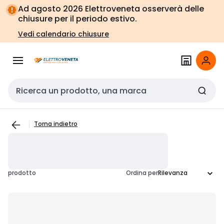
Vai alla
Vai
Ad agosto 2026 Elettroveneta osserverà delle
navigazione
alla
chiusure per il periodo estivo.
pagina
Vedi calendario chiusure
Cerca input
Torna indietro
prodotto
Ordina per