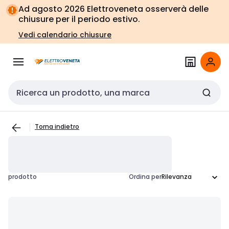
Vai alla
Vai
Ad agosto 2026 Elettroveneta osserverà delle
navigazione
alla
chiusure per il periodo estivo.
pagina
Vedi calendario chiusure
Cerca input
Torna indietro
prodotto
Ordina per