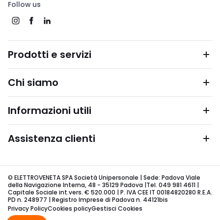
Follow us
Prodotti e servizi
Chi siamo
Informazioni utili
Assistenza clienti
© ELETTROVENETA SPA Società Unipersonale | Sede: Padova Viale
della Navigazione Interna, 48 - 35129 Padova |Tel. 049 981 4611 |
Capitale Sociale int.vers. € 520.000 | P. IVA CEE IT 00184820280 R.E.A.
PD n. 248977 | Registro Imprese di Padova n. 44121bis
Privacy Policy
Cookies policy
Gestisci Cookies