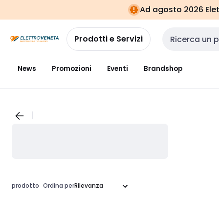
Vai alla
Vai
Ad agosto 2026 Elett
navigazione
alla
pagina
Prodotti e Servizi
Cerca input
News
Promozioni
Eventi
Brandshop
prodotto
Ordina per