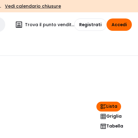
.
Vedi calendario chiusure
Trova il punto vendita
Registrati
Accedi
Lista
Griglia
Tabella