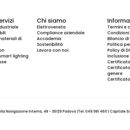
ervizi
Chi siamo
Informaz
dustriale
Elettroveneta
Termini e 
ili
Compliance aziendale
Condizioni
ateriali di
Accademia
Bilancio di
Sostenibilità
Politica pe
ion
Lavora con noi
Policy di D
smart lighting
Inclusione 
sse
Certificato
Certificato
genere
Certificat
 Navigazione Interna, 48 - 35129 Padova |Tel. 049 981 4611 | Capitale Soci