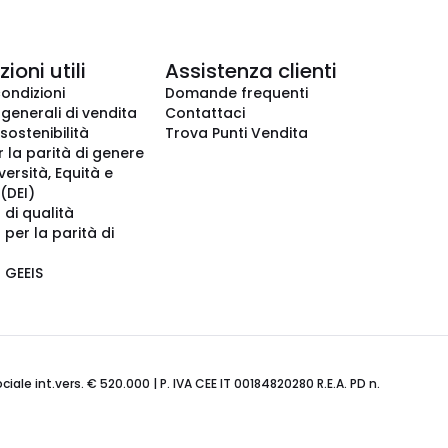
ioni utili
Assistenza clienti
condizioni
Domande frequenti
 generali di vendita
Contattaci
 sostenibilità
Trova Punti Vendita
r la parità di genere
iversità, Equità e
(DEI)
 di qualità
 per la parità di
o GEEIS
ale int.vers. € 520.000 | P. IVA CEE IT 00184820280 R.E.A. PD n.