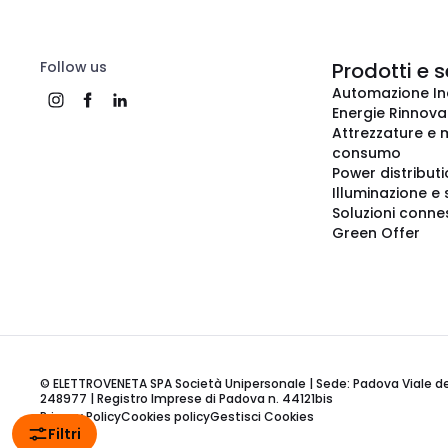
Follow us
Prodotti e s
Automazione In
Energie Rinnovab
Attrezzature e m
consumo
Power distribut
Illuminazione e 
Soluzioni conne
Green Offer
© ELETTROVENETA SPA Società Unipersonale | Sede: Padova Viale della
248977 | Registro Imprese di Padova n. 44121bis
Privacy Policy
Cookies policy
Gestisci Cookies
Filtri