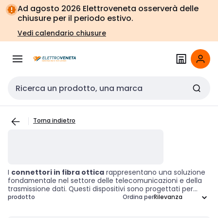
Vai alla
Vai
Ad agosto 2026 Elettroveneta osserverà delle
navigazione
alla
chiusure per il periodo estivo.
pagina
Vedi calendario chiusure
Cerca input
Torna indietro
I
connettori in fibra ottica
rappresentano una soluzione
fondamentale nel settore delle telecomunicazioni e della
trasmissione dati. Questi dispositivi sono progettati per
unire le fibre ottiche, garantendo un trasferimento
prodotto
Ordina per
efficiente dei segnali luminosi e riducendo al minimo la
perdita di segnale. Grazie alla loro capacità di mantenere