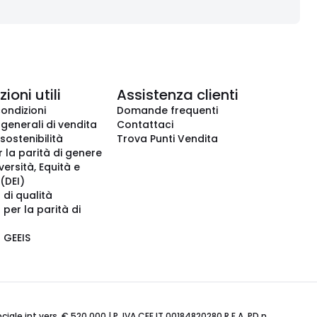
ioni utili
Assistenza clienti
condizioni
Domande frequenti
 generali di vendita
Contattaci
 sostenibilità
Trova Punti Vendita
r la parità di genere
iversità, Equità e
(DEI)
 di qualità
 per la parità di
o GEEIS
ale int.vers. € 520.000 | P. IVA CEE IT 00184820280 R.E.A. PD n.