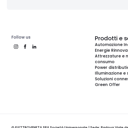
Follow us
Prodotti e s
Automazione In
Energie Rinnovab
Attrezzature e m
consumo
Power distribut
Illuminazione e 
Soluzioni conne
Green Offer
© ELETTROVENETA SPA Società Unipersonale | Sede: Padova Viale della