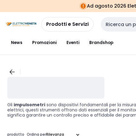
Vai alla
Vai
Ad agosto 2026 Elett
navigazione
alla
pagina
Prodotti e Servizi
Cerca input
News
Promozioni
Eventi
Brandshop
Gli
impulsometri
sono dispositivi fondamentali per la misurazio
elettrici, questi strumenti offrono dati essenziali per il mon
significa garantire un controllo preciso e affidabile dei parame
prodotto
Ordina per