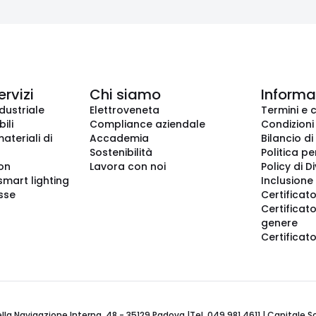
ervizi
Chi siamo
Informaz
dustriale
Elettroveneta
Termini e 
ili
Compliance aziendale
Condizioni
ateriali di
Accademia
Bilancio di
Sostenibilità
Politica pe
ion
Lavora con noi
Policy di D
smart lighting
Inclusione 
sse
Certificato
Certificato
genere
Certificat
 Navigazione Interna, 48 - 35129 Padova |Tel. 049 981 4611 | Capitale Soci