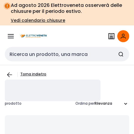
Vai alla
Vai
Ad agosto 2026 Elettroveneta osserverà delle
navigazione
alla
chiusure per il periodo estivo.
pagina
Vedi calendario chiusure
Cerca input
Torna indietro
prodotto
Ordina per