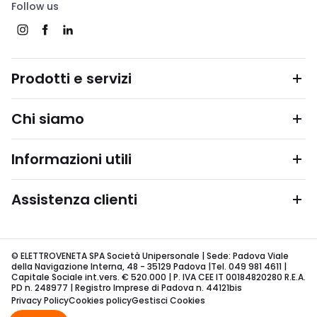
Follow us
Prodotti e servizi
Chi siamo
Informazioni utili
Assistenza clienti
© ELETTROVENETA SPA Società Unipersonale | Sede: Padova Viale
della Navigazione Interna, 48 - 35129 Padova |Tel. 049 981 4611 |
Capitale Sociale int.vers. € 520.000 | P. IVA CEE IT 00184820280 R.E.A.
PD n. 248977 | Registro Imprese di Padova n. 44121bis
Privacy Policy
Cookies policy
Gestisci Cookies